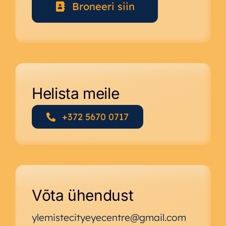
Broneeri siin
Helista meile
+372 5670 0717
Võta ühendust
ylemistecityeyecentre@gmail.com