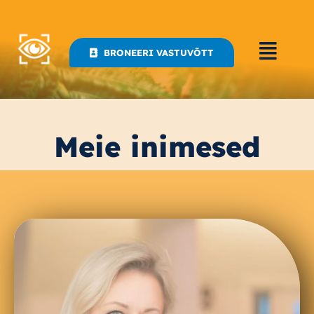
Skip
to
content
BRONEERI VASTUVÕTT
Meie inimesed